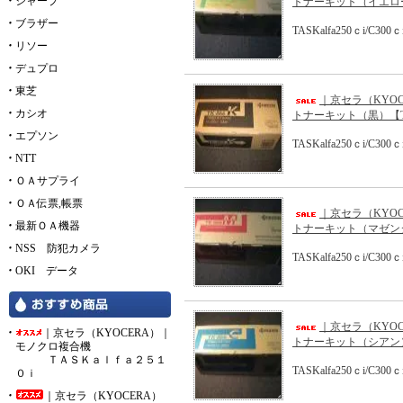
シャープ
トナーキット（イエロー
ブラザー
TASKalfa250ｃi/C300ｃ
リソー
デュプロ
東芝
｜京セラ（KYOC
カシオ
トナーキット（黒）【T
エプソン
TASKalfa250ｃi/C300ｃ
NTT
ＯＡサプライ
ＯＡ伝票,帳票
｜京セラ（KYOC
最新ＯＡ機器
トナーキット（マゼンタ
NSS 防犯カメラ
TASKalfa250ｃi/C300ｃ
OKI データ
｜京セラ（KYOC
｜京セラ（KYOCERA）｜
トナーキット（シアン）
モノクロ複合機
ＴＡＳＫａｌｆａ２５１
TASKalfa250ｃi/C300ｃ
０ｉ
｜京セラ（KYOCERA）