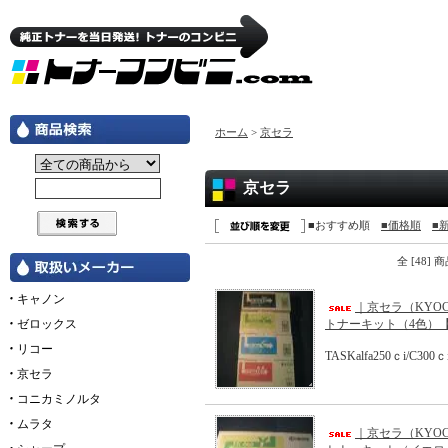
ホーム
>
京セラ
京セラ
■おすすめ順
■価格順
■
全 [48]
キャノン
｜京セラ（KYOC
ゼロックス
トナーキット（4色）【TK
リコー
TASKalfa250ｃi/C300ｃ
京セラ
コニカミノルタ
ムラタ
｜京セラ（KYOC