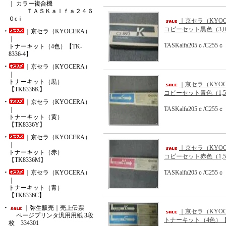
｜ カラー複合機
ＴＡＳＫａｌｆａ２４６
０cｉ
｜京セラ（KYOC
コピーセット黒色（3,0
｜京セラ（KYOCERA）
｜
TASKalfa205ｃ/C255ｃ
トナーキット（4色）【TK-
8336-4】
｜京セラ（KYOCERA）
｜
トナーキット（黒）
｜京セラ（KYOC
【TK8336K】
コピーセット青色（1,5
｜京セラ（KYOCERA）
TASKalfa205ｃ/C255ｃ
｜
トナーキット（黄）
【TK8336Y】
｜京セラ（KYOCERA）
｜
｜京セラ（KYOC
トナーキット（赤）
コピーセット赤色（1,5
【TK8336M】
｜京セラ（KYOCERA）
TASKalfa205ｃ/C255ｃ
｜
トナーキット（青）
【TK8336C】
｜弥生販売｜売上伝票
｜京セラ（KYOC
ページプリンタ汎用用紙 3段
トナーキット（4色）【CS
枚 334301